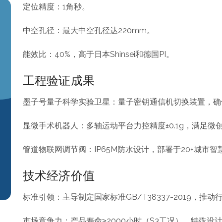
定位精度：1角秒。
中空孔径：最大中空孔径达220mm。
能效比：40%，高于日本Shinsei和德国PI。
工程验证成果
墨子号量子科学实验卫星：量子密钥通信机切换装置，确
显微手术机器人：多轴运动平台力控精度±0.1g，满足微
管道物联网调节阀：IP65M防水设计，部署于20+城市
技术经济价值
标准引领：主导制定国家标准GB/T38337-2019，推
市场竞争力：产品寿命≥2000小时（S3工况），特殊设计